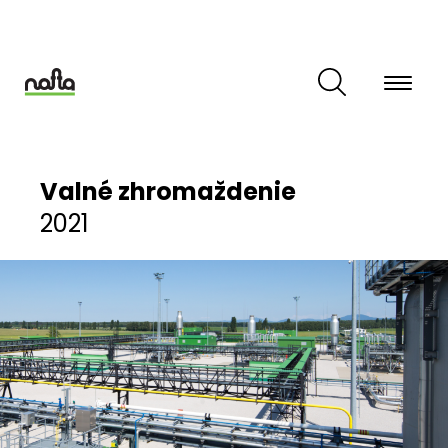
Skip
to
main
content
Valné zhromaždenie
2021