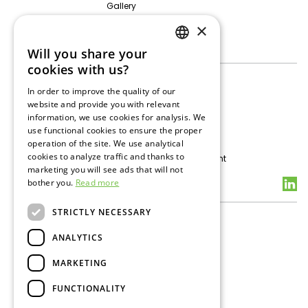
Gallery
Personal Data Protection
×
Activities
Will you share your
SLOVAK
cookies with us?
Gas Storage
ENGLISH
Technical Data
In order to improve the quality of our
Exploration
website and provide you with relevant
RUSSIAN
Drilling & Workover
information, we use cookies for analysis. We
use functional cookies to ensure the proper
Support Services UGS
operation of the site. We use analytical
Support Services E&P
cookies to analyze traffic and thanks to
Health, Safety & Environment
marketing you will see ads that will not
bother you.
Read more
Contacts
STRICTLY NECESSARY
General Contacts
Media
ANALYTICS
CSR Activities
Bratislava Office
MARKETING
Plavecký Štvrtok Office
Impressum
FUNCTIONALITY
Green Line