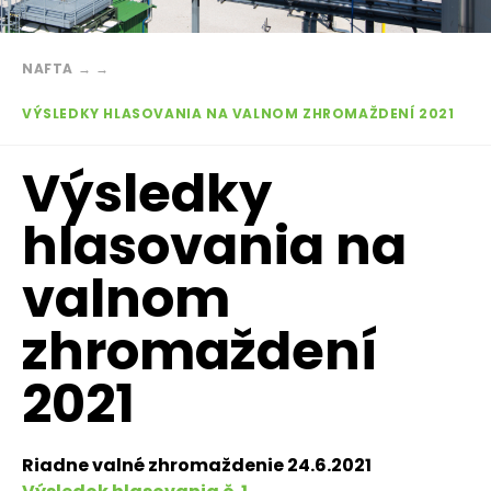
Breadcrumb
NAFTA
→
→
VÝSLEDKY HLASOVANIA NA VALNOM ZHROMAŽDENÍ 2021
Výsledky
hlasovania na
valnom
zhromaždení
2021
Riadne valné zhromaždenie 24.6.2021