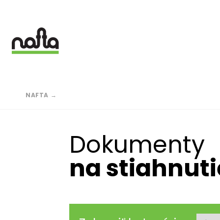
Skočiť
na
hlavný
obsah
Breadcrumb
NAFTA
→
Dokumenty
na stiahnuti