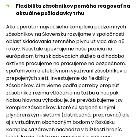
Flexibilita zásobníkov pomáha reagovať na
aktuálne požiadavky trhu
Ako operátor najväčšieho komplexu podzemných
zásobníkov na Slovensku rozvíjame v spoločnosti
oblasť skladovania zemného plynu už viac ako 45
rokov. Neustále upevňujeme našu pozíciu na
európskom trhu skladovacích služieb a dlhodobo
aktívne pracujeme na pracujeme na bezpečnom,
spoľahlivom a efektívnom využívaní zásobníkov a
prepojených sietí. Investujeme do flexibility
zásobníkov, čím vieme podľa potreby prepnúť
zásobník z režimu vtláčania na ťažbu a naopak.
Našou hlavnou výhodou je, že prevádzkujeme tzv.
komplex zásobníkov, ktoré sú spojené s inými
plynárenskými sieťami (distribučná, prepravná) ale
aj s virtuálnym obchodným bodom v Rakúsku.
Komplex sa zároveň nachádza v blízkosti hraníc
troch krajín, takže cez napojenia je schopný