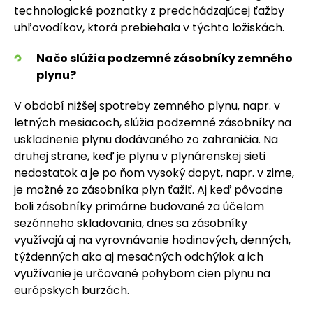
technologické poznatky z predchádzajúcej ťažby
uhľovodíkov, ktorá prebiehala v týchto ložiskách.
Načo slúžia podzemné zásobníky zemného
plynu?
V období nižšej spotreby zemného plynu, napr. v
letných mesiacoch, slúžia podzemné zásobníky na
uskladnenie plynu dodávaného zo zahraničia. Na
druhej strane, keď je plynu v plynárenskej sieti
nedostatok a je po ňom vysoký dopyt, napr. v zime,
je možné zo zásobníka plyn ťažiť. Aj keď pôvodne
boli zásobníky primárne budované za účelom
sezónneho skladovania, dnes sa zásobníky
využívajú aj na vyrovnávanie hodinových, denných,
týždenných ako aj mesačných odchýlok a ich
využívanie je určované pohybom cien plynu na
európskych burzách.