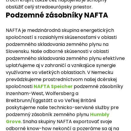
obslúžiť celý stredoeurópsky priestor.
Podzemné zásobníky NAFTA
NAFTA je medzinárodná skupina energetických
spoločností s rozsiahlymi skúsenosťami v oblasti
podzemného skladovania zemného plynu na
Slovensku.
Naše odborné skúsenosti v oblasti
podzemného skladovania zemného plynu efektívne
uplatňujeme aj v zahraničí a vznikajúce synergie
využívame vo všetkých oblastiach. V
Nemecku
prevádzkujeme prostredníctvom našej dcérskej
spoločnosti
NAFTA Speicher
podzemné zásobníky
Inzenham-West, Wolfersberg a
Breitbrunn/Eggstätt a vo Veľkej Británii
poskytujeme naše technicko-servisné služby pre
podzemný zásobník zemného plynu
Humbly
Grove
. Snaha skupiny NAFTA exportovať svoje
odborné know-how nekončí a pozeráme sa aj na