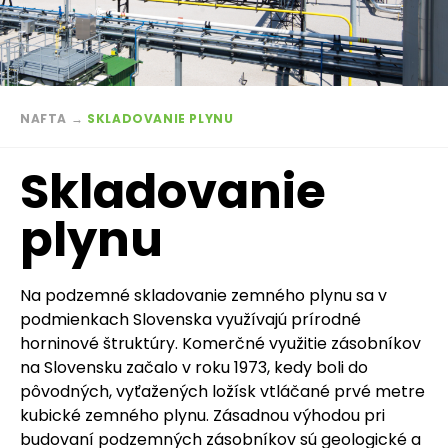
Breadcrumb
NAFTA
→
SKLADOVANIE PLYNU
Skladovanie
plynu
Na podzemné skladovanie zemného plynu sa v
podmienkach Slovenska využívajú prírodné
horninové štruktúry. Komerčné využitie zásobníkov
na Slovensku začalo v roku 1973, kedy boli do
pôvodných, vyťažených ložísk vtláčané prvé metre
kubické zemného plynu. Zásadnou výhodou pri
budovaní podzemných zásobníkov sú geologické a