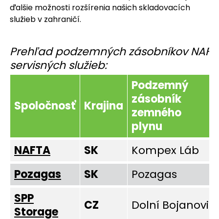
ďalšie možnosti rozšírenia našich skladovacích
služieb v zahraničí.
Prehľad podzemných zásobníkov NAFTA,
servisných služieb:
Podzemný
zásobník
Spoločnosť
Krajina
zemného
plynu
NAFTA
SK
Kompex Láb
Pozagas
SK
Pozagas
SPP
CZ
Dolní Bojanovic
Storage