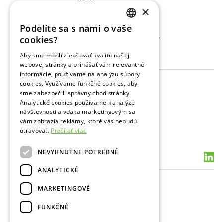
×
Štruktúra spoločnosti
Pre akcionárov
Podelíte sa s nami o vaše
Galéria
SLOVAK
cookies?
Ochrana osobných údajov
ENGLISH
Aby sme mohli zlepšovať kvalitu našej
Činnosti
webovej stránky a prinášať vám relevantné
RUSSIAN
informácie, používame na analýzu súbory
Skladovanie plynu
cookies. Využívame funkčné cookies, aby
Prevádzkové dáta
sme zabezpečili správny chod stránky.
Prieskum
Analytické cookies používame k analýze
Vrtba a POS
návštevnosti a vďaka marketingovým sa
Podporné služby PZZP
vám zobrazia reklamy, ktoré vás nebudú
Podporné služby PaŤ
otravovať.
Prečítať viac
Životné prostredie a BOZP
NEVYHNUTNE POTREBNÉ
Kontakty
ANALYTICKÉ
Všeobecné kontakty
MARKETINGOVÉ
Média
Verejnoprospešné aktivity
FUNKČNÉ
Pracovisko Bratislava
PTB Plavecký Štvrtok