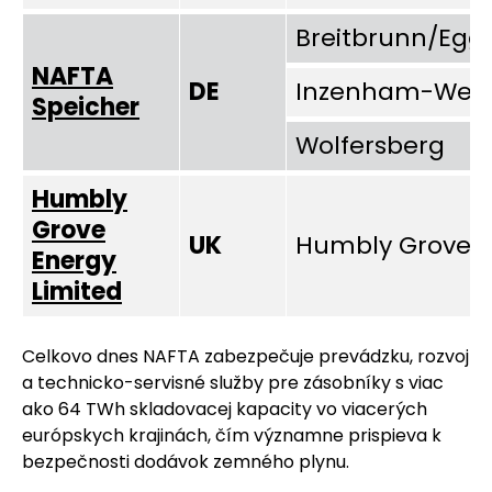
Breitbrunn/Eggs
NAFTA
DE
Inzenham-Wes
Speicher
Wolfersberg
Humbly
Grove
UK
Humbly Grove
Energy
Limited
Celkovo dnes NAFTA zabezpečuje prevádzku, rozvoj
a technicko-servisné služby pre zásobníky s viac
ako 64 TWh skladovacej kapacity vo viacerých
európskych krajinách, čím významne prispieva k
bezpečnosti dodávok zemného plynu.