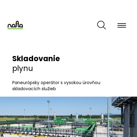
Skočiť
na
hlavný
obsah
Skladovanie
plynu
Paneurópsky operátor s vysokou úrovňou
skladovacích služieb