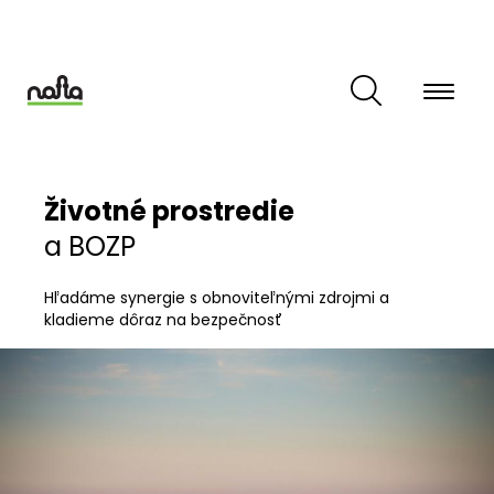
Skočiť
na
hlavný
obsah
Životné prostredie
a BOZP
Hľadáme synergie s obnoviteľnými zdrojmi a
kladieme dôraz na bezpečnosť