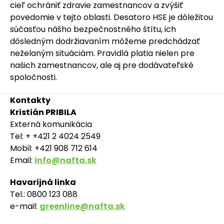
cieľ ochrániť zdravie zamestnancov a zvýšiť
povedomie v tejto oblasti. Desatoro HSE je dôležitou
súčasťou nášho bezpečnostného štítu, ich
dôsledným dodržiavaním môžeme predchádzať
neželaným situáciám. Pravidlá platia nielen pre
našich zamestnancov, ale aj pre dodávateľské
spoločnosti.
Kontakty
Kristián PRIBILA
Externá komunikácia
Tel: + +421 2 4024 2549
Mobil: +421 908 712 614
Email:
info@nafta.sk
Havarijná linka
Tel.: 0800 123 088
e-mail:
greenline@nafta.sk