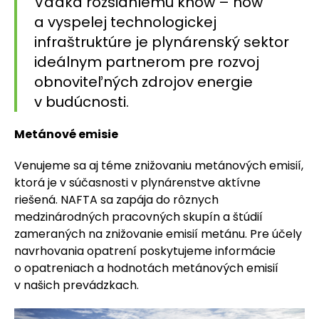
Vďaka rozsiahlemu know – how
a vyspelej technologickej
infraštruktúre je plynárenský sektor
ideálnym partnerom pre rozvoj
obnoviteľných zdrojov energie
v budúcnosti.
Metánové emisie
Venujeme sa aj téme znižovaniu metánových emisií,
ktorá je v súčasnosti v plynárenstve aktívne
riešená. NAFTA sa zapája do rôznych
medzinárodných pracovných skupín a štúdií
zameraných na znižovanie emisií metánu. Pre účely
navrhovania opatrení poskytujeme informácie
o opatreniach a hodnotách metánových emisií
v našich prevádzkach.