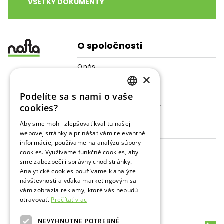
VŠETKY DOKUMENTY
O spoločnosti
O nás
×
Štruktúra spoločnosti
Pre akcionárov
Podelíte sa s nami o vaše
Galéria
SLOVAK
cookies?
Ochrana osobných údajov
ENGLISH
Aby sme mohli zlepšovať kvalitu našej
Činnosti
webovej stránky a prinášať vám relevantné
RUSSIAN
informácie, používame na analýzu súbory
Skladovanie plynu
cookies. Využívame funkčné cookies, aby
Prevádzkové dáta
sme zabezpečili správny chod stránky.
Prieskum
Analytické cookies používame k analýze
Vrtba a POS
návštevnosti a vďaka marketingovým sa
Podporné služby PZZP
vám zobrazia reklamy, ktoré vás nebudú
Podporné služby PaŤ
otravovať.
Prečítať viac
Životné prostredie a BOZP
NEVYHNUTNE POTREBNÉ