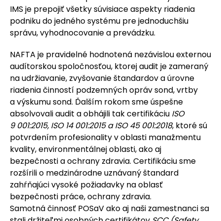
IMS je prepojiť všetky súvisiace aspekty riadenia
podniku do jedného systému pre jednoduchšiu
správu, vyhodnocovanie a prevádzku.
NAFTA je pravidelné hodnotená nezávislou externou
audítorskou spoločnosťou, ktorej audit je zameraný
na udržiavanie, zvyšovanie štandardov a úrovne
riadenia činností podzemných opráv sond, vrtby
a výskumu sond. Ďalším rokom sme úspešne
absolvovali audit a obhájili tak certifikáciu
ISO
9 001:2015, ISO 14 001:2015 a ISO 45 001:2018
, ktoré sú
potvrdením profesionality v oblasti manažmentu
kvality, environmentálnej oblasti, ako aj
bezpečnosti a ochrany zdravia. Certifikáciu sme
rozšírili o medzinárodne uznávaný štandard
zahŕňajúci vysoké požiadavky na oblasť
bezpečnosti práce, ochrany zdravia.
Samotná činnosť POSaV ako aj naši zamestnanci sa
stali držiteľmi osobných certifikátov
S
CC (Safety