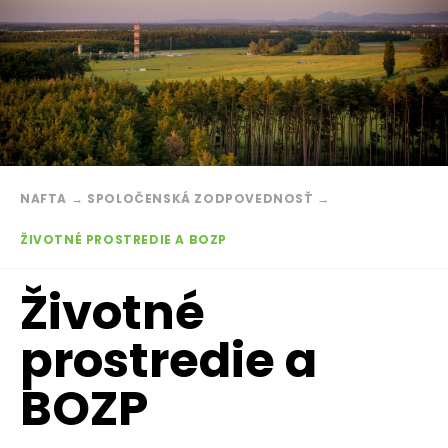
Breadcrumb
NAFTA
→
SPOLOČENSKÁ ZODPOVEDNOSŤ
→
ŽIVOTNÉ PROSTREDIE A BOZP
Životné
prostredie a
BOZP