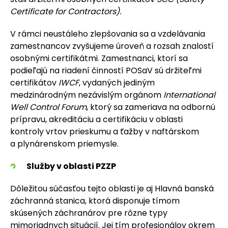
Certificate for Contractors).
V rámci neustáleho zlepšovania sa a vzdelávania
zamestnancov zvyšujeme úroveň a rozsah znalostí
osobnými certifikátmi. Zamestnanci, ktorí sa
podieľajú na riadení činností POSaV sú držiteľmi
certifikátov
IWCF
, vydaných jediným
medzinárodným nezávislým orgánom
International
Well Control Forum
, ktorý sa zameriava na odbornú
prípravu, akreditáciu a certifikáciu v oblasti
kontroly vrtov prieskumu a ťažby v naftárskom
a plynárenskom priemysle.
Služby v oblasti PZZP
Dôležitou súčasťou tejto oblasti je aj Hlavná banská
záchranná stanica, ktorá disponuje tímom
skúsených záchranárov pre rôzne typy
mimoriadnych situácií. Jej tím profesionálov okrem