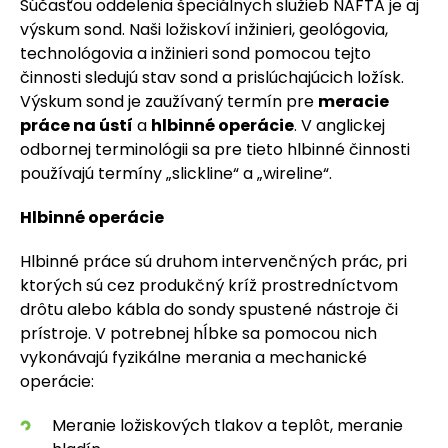
Súčasťou oddelenia špeciálnych služieb NAFTA je aj
výskum sond. Naši ložiskoví inžinieri, geológovia,
technológovia a inžinieri sond pomocou tejto
činnosti sledujú stav sond a prislúchajúcich ložísk.
Výskum sond je zaužívaný termín pre
meracie
práce na ústí
a
hlbinné operácie
. V anglickej
odbornej terminológii sa pre tieto hlbinné činnosti
používajú termíny „slickline“ a „wireline“.
Hlbinné operácie
Hlbinné práce sú druhom intervenčných prác, pri
ktorých sú cez produkčný kríž prostredníctvom
drôtu alebo kábla do sondy spustené nástroje či
prístroje. V potrebnej hĺbke sa pomocou nich
vykonávajú fyzikálne merania a mechanické
operácie:
Meranie ložiskových tlakov a teplôt, meranie