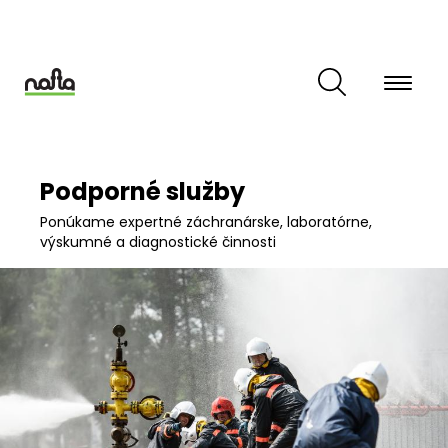
Skočiť
na
hlavný
obsah
Podporné služby
Ponúkame expertné záchranárske, laboratórne,
výskumné a diagnostické činnosti