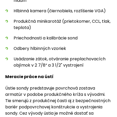
hladín
Hlbinná kamera (čiernobiela, rozlíšenie VGA)
Produkčná minikarotáž (prietokomer, CCL, tlak,
teplota)
Priechodnosti a kalibrácie sond
Odbery hlbinných vzoriek
Usádzanie zátok, otváranie preplachovacích
objímok v 2 7/8“ a 3 1/2" vystrojení
Meracie práce na ústí
Ústie sondy predstavuje povrchová zostava
armatúr v podobe produkčného kríža s vývodmi.
Tie smerujú z produkčnej časti aj z bezpečnostných
bariér podpovrchovej konštrukcie a vystrojenia
sondy. Cez vývody ústia je možné dostať sa