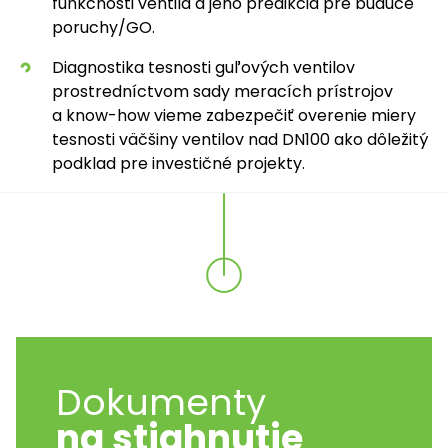
funkčnosti ventila a jeho predikcia pre budúce
poruchy/GO.
Diagnostika tesnosti guľových ventilov
prostredníctvom sady meracích prístrojov
a know-how vieme zabezpečiť overenie miery
tesnosti väčšiny ventilov nad DN100 ako dôležitý
podklad pre investičné projekty.
Dokumenty
na stiahnutie