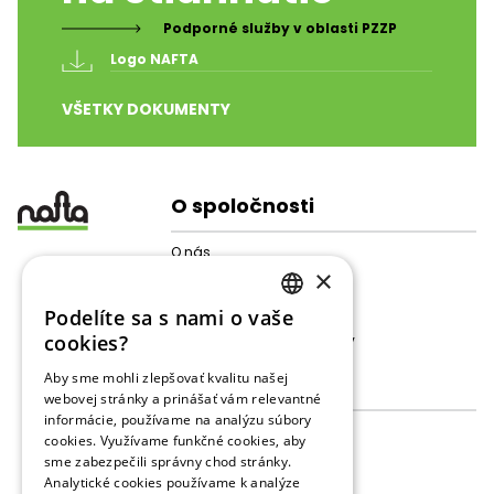
Podporné služby v oblasti PZZP
Logo NAFTA 
VŠETKY DOKUMENTY
O spoločnosti
O nás
×
Štruktúra spoločnosti
Pre akcionárov
Podelíte sa s nami o vaše
Galéria
SLOVAK
cookies?
Ochrana osobných údajov
ENGLISH
Aby sme mohli zlepšovať kvalitu našej
Činnosti
webovej stránky a prinášať vám relevantné
RUSSIAN
informácie, používame na analýzu súbory
Skladovanie plynu
cookies. Využívame funkčné cookies, aby
Prevádzkové dáta
sme zabezpečili správny chod stránky.
Prieskum
Analytické cookies používame k analýze