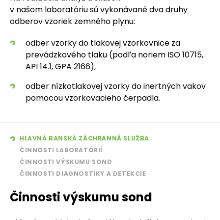
v našom laboratóriu sú vykonávané dva druhy
odberov vzoriek zemného plynu:
odber vzorky do tlakovej vzorkovnice za
prevádzkového tlaku (podľa noriem ISO 10715,
API 14.1, GPA 2166),
odber nízkotlakovej vzorky do inertných vakov
pomocou vzorkovacieho čerpadla.
HLAVNÁ BANSKÁ ZÁCHRANNÁ SLUŽBA
ČINNOSTI LABORATÓRIÍ
ČINNOSTI VÝSKUMU SOND
ČINNOSTI DIAGNOSTIKY A DETEKCIE
Činnosti výskumu sond