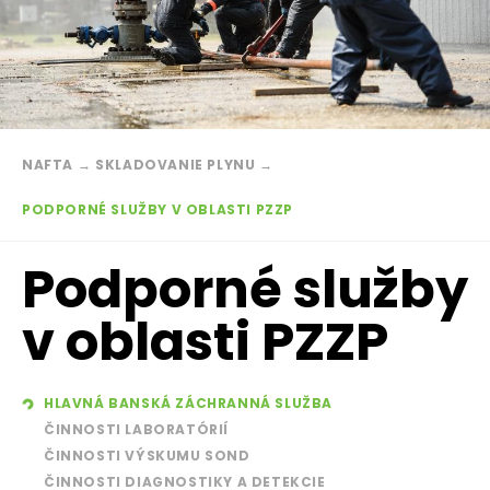
Breadcrumb
NAFTA
→
SKLADOVANIE PLYNU
→
PODPORNÉ SLUŽBY V OBLASTI PZZP
Podporné služby
v oblasti PZZP
HLAVNÁ BANSKÁ ZÁCHRANNÁ SLUŽBA
ČINNOSTI LABORATÓRIÍ
ČINNOSTI VÝSKUMU SOND
ČINNOSTI DIAGNOSTIKY A DETEKCIE