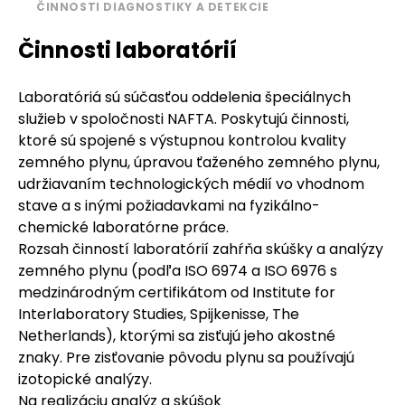
ČINNOSTI DIAGNOSTIKY A DETEKCIE
Činnosti laboratórií
Laboratóriá sú súčasťou oddelenia špeciálnych
služieb v spoločnosti NAFTA. Poskytujú činnosti,
ktoré sú spojené s výstupnou kontrolou kvality
zemného plynu, úpravou ťaženého zemného plynu,
udržiavaním technologických médií vo vhodnom
stave a s inými požiadavkami na fyzikálno-
chemické laboratórne práce.
Rozsah činností laboratórií zahŕňa skúšky a analýzy
zemného plynu (podľa ISO 6974 a ISO 6976 s
medzinárodným certifikátom od Institute for
Interlaboratory Studies, Spijkenisse, The
Netherlands), ktorými sa zisťujú jeho akostné
znaky. Pre zisťovanie pôvodu plynu sa používajú
izotopické analýzy.
Na realizáciu analýz a skúšok