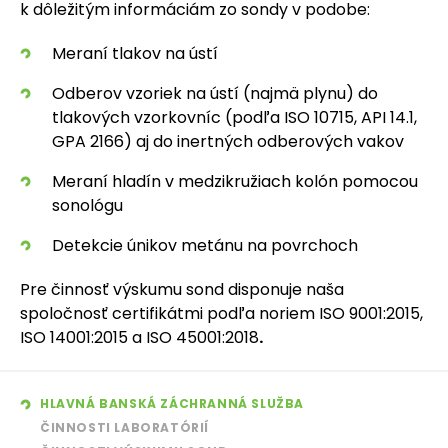
k dôležitým informáciám zo sondy v podobe:
Meraní tlakov na ústí
Odberov vzoriek na ústí (najmä plynu) do
tlakových vzorkovníc (podľa ISO 10715, API 14.1,
GPA 2166) aj do inertných odberových vakov
Meraní hladín v medzikružiach kolón pomocou
sonológu
Detekcie únikov metánu na povrchoch
Pre činnosť výskumu sond disponuje naša
spoločnosť certifikátmi podľa noriem ISO 9001:2015,
ISO 14001:2015 a ISO 45001:2018
.
HLAVNÁ BANSKÁ ZÁCHRANNÁ SLUŽBA
ČINNOSTI LABORATÓRIÍ