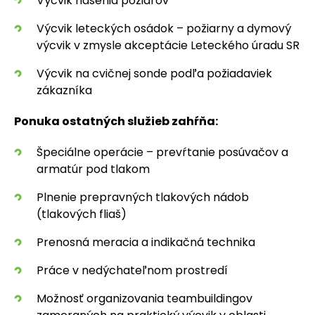
Výcvik hasenia požiarov
Výcvik leteckých osádok – požiarny a dymový
výcvik v zmysle akceptácie Leteckého úradu SR
Výcvik na cvičnej sonde podľa požiadaviek
zákazníka
Ponuka
ostatných služieb
zahŕňa:
Špeciálne operácie – prevŕtanie posúvačov a
armatúr pod tlakom
Plnenie prepravných tlakových nádob
(tlakových fliaš)
Prenosná meracia a indikačná technika
Práce v nedýchateľnom prostredí
Možnosť organizovania teambuildingov