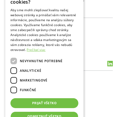
cookies?
Ochrana osobných údajov
ENGLISH
Aby sme mohli zlepšovať kvalitu našej
Činnosti
webovej stránky a prinášať vám relevantné
RUSSIAN
informácie, používame na analýzu súbory
Skladovanie plynu
cookies. Využívame funkčné cookies, aby
Prevádzkové dáta
sme zabezpečili správny chod stránky.
Prieskum
Analytické cookies používame k analýze
Vrtba a POS
návštevnosti a vďaka marketingovým sa
Podporné služby PZZP
vám zobrazia reklamy, ktoré vás nebudú
Podporné služby PaŤ
otravovať.
Prečítať viac
Životné prostredie a BOZP
NEVYHNUTNE POTREBNÉ
Kontakty
ANALYTICKÉ
Všeobecné kontakty
MARKETINGOVÉ
Média
Verejnoprospešné aktivity
FUNKČNÉ
Pracovisko Bratislava
PTB Plavecký Štvrtok
Impressum
PRIJAŤ VŠETKO
Havarijná zelená linka
ODMIETNUŤ VŠETKO