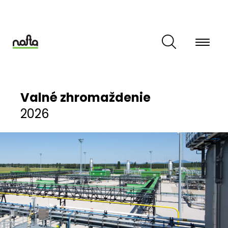
Skočiť
na
hlavný
obsah
Valné zhromaždenie
2026