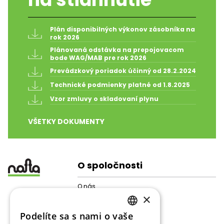
Plán disponibilných výkonov zásobníka na 
rok 2026
Plánovaná odstávka na prepojovacom 
bode WAG/MAB pre rok 2026
Prevádzkový poriadok účinný od 28.2.2024
Technické podmienky platné od 1.8.2025
Vzor zmluvy o skladovaní plynu
VŠETKY DOKUMENTY
O spoločnosti
O nás
×
Štruktúra spoločnosti
Pre akcionárov
Podelíte sa s nami o vaše
Galéria
SLOVAK