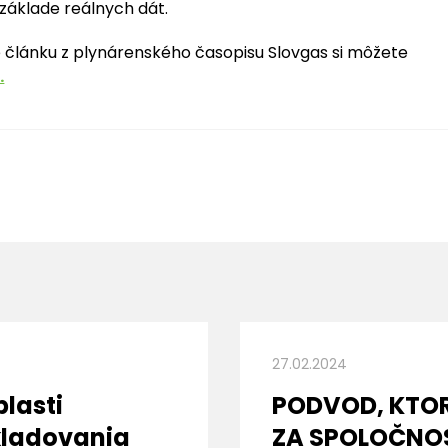
 základe reálnych dát.
e článku z plynárenského časopisu Slovgas si môžete
.
27.02.2024
blasti
PODVOD, KTO
ladovania
ZA SPOLOČNOS