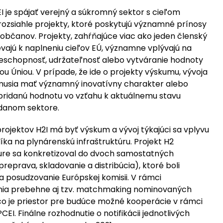
I je spájať verejný a súkromný sektor s cieľom
rozsiahle projekty, ktoré poskytujú významné prínosy
j občanov. Projekty, zahŕňajúce viac ako jeden členský
ievajú k naplneniu cieľov EÚ, významne vplývajú na
eschopnosť, udržateľnosť alebo vytváranie hodnoty
ou Úniou. V prípade, že ide o projekty výskumu, vývoja
, musia mať významný inovatívny charakter alebo
ridanú hodnotu vo vzťahu k aktuálnemu stavu
 danom sektore.
ojektov H2I má byť výskum a vývoj týkajúci sa vplyvu
íka na plynárenskú infraštruktúru. Projekt H2
ture sa konkretizoval do dvoch samostatných
preprava, skladovanie a distribúcia), ktoré boli
 posudzovanie Európskej komisii. V rámci
ia prebehne aj tzv. matchmaking nominovaných
 čo je priestor pre budúce možné kooperácie v rámci
PCEI. Finálne rozhodnutie o notifikácii jednotlivých