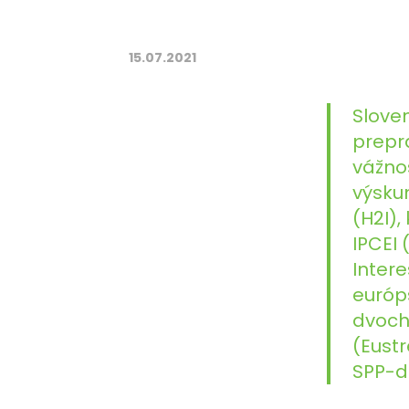
15.07.2021
Slove
prepr
vážnos
výsku
(H2I)
IPCEI
Intere
európ
dvoch
(Eust
SPP-di