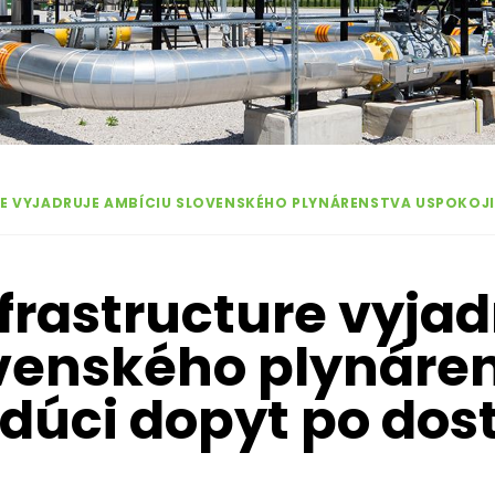
RE VYJADRUJE AMBÍCIU SLOVENSKÉHO PLYNÁRENSTVA USPOKOJ
nfrastructure vyjad
venského plynáre
udúci dopyt po dos