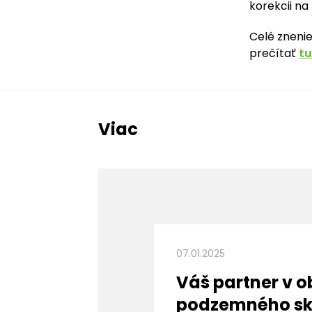
korekcii na
Celé zneni
prečítať
tu
Viac
07.01.2025
Váš partner v o
podzemného sk