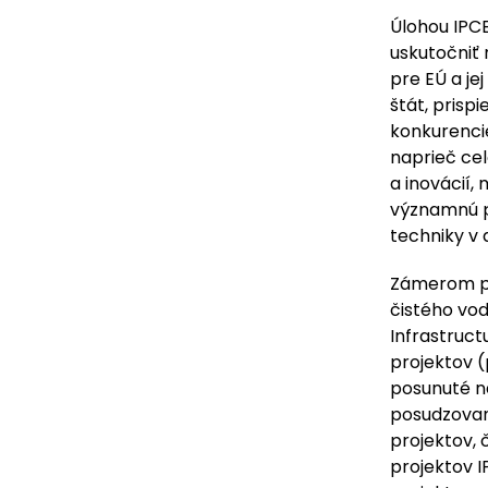
Úlohou IPCE
uskutočniť 
pre EÚ a je
štát, prisp
konkurenci
naprieč cel
a inovácií
významnú p
techniky v
Zámerom pr
čistého vod
Infrastruc
projektov (
posunuté na
posudzovan
projektov,
projektov I