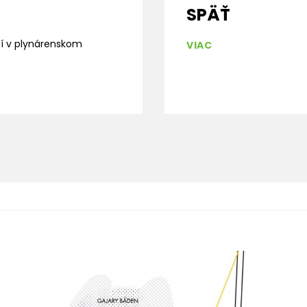
SPÄŤ
tí v plynárenskom
VIAC