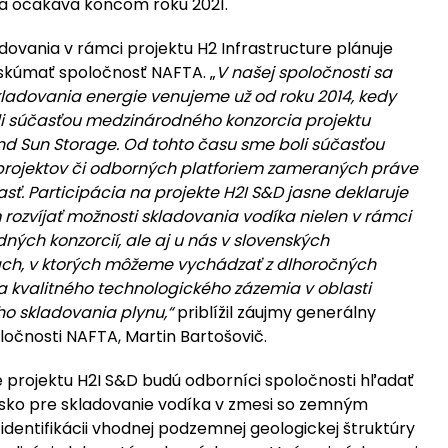
sa očakáva koncom roku 2021.
dovania v rámci projektu H2 Infrastructure plánuje
 skúmať spoločnosť NAFTA. „
V našej spoločnosti sa
ladovania energie venujeme už od roku 2014, kedy
li súčasťou medzinárodného konzorcia projektu
d Sun Storage. Od tohto času sme boli súčasťou
projektov či odborných platforiem zameraných práve
asť. Participácia na projekte H2I S&D jasne deklaruje
rozvíjať možnosti skladovania vodíka nielen v rámci
ých konzorcií, ale aj u nás v slovenských
h, v ktorých môžeme vychádzať z dlhoročných
a kvalitného technologického zázemia v oblasti
 skladovania plynu,“
priblížil záujmy generálny
oločnosti NAFTA, Martin Bartošovič.
e projektu H2I S&D budú odborníci spoločnosti hľadať
isko pre skladovanie vodíka v zmesi so zemným
identifikácii vhodnej podzemnej geologickej štruktúry