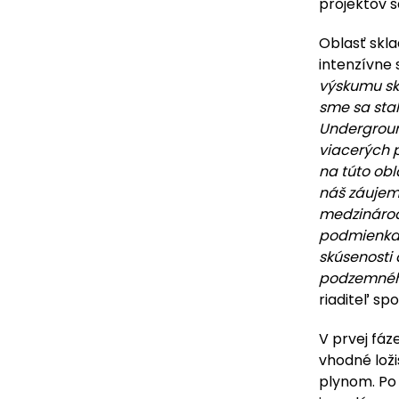
projektov 
Oblasť skla
intenzívne
výskumu sk
sme sa sta
Undergroun
viacerých 
na túto obl
náš záujem 
medzinárodn
podmienkac
skúsenosti 
podzemného
riaditeľ sp
V prvej fáz
vhodné lož
plynom. Po 