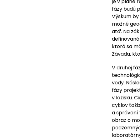
je v pláne 
fázy budú p
Výskum by 
možné geoc
atď. Na zá
definovaná
ktorá sa m
Závada, kto
V druhej fá
technológia
vody. Násle
fázy proje
v ložisku. 
cyklov ťažb
a správaní 
obraz o mo
podzemných
laboratórn