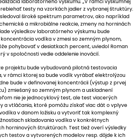
realizácia laboratórneho výskumu. „V rámci výskumnej
rebiehať testy na vzorkách jadier z vybranej štruktúry.
sledoval široké spektrum parametrov, ako napríklad
hemické a mikrobiálne reakcie, zmeny na horninách
klade výsledkov laboratórneho výskumu bude
 koncentrácia vodíka v zmesi so zemným plynom,
ôže pohybovať v desiatkach percent, uviedol Roman
rý v spoločnosti vedie oddelenie inovácií.
ze projektu bude vybudovaná pilotná testovacia
, v rámci ktorej sa bude vodík vyrábať elektrolýzou
dne bude v definovanej koncentrácii (výstup z prvej
ktu) zmiešaný so zemným plynom a uskladnení
Cieľom nie je jednocyklový test, ale test viacerých
y a vtláčania, ktoré pomôžu získať viac dát o vplyve
vodíka v danom ložisku a vytvoriť tak komplexný
žnostiach skladovania vodíka v konkrétnych
 horninových štruktúrach. Test tiež overí výsledky
ych testov a vytvorených modelov resp. dôjde k ich