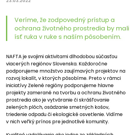
23.03.2022
Veríme, že zodpovedný prístup a
ochrana životného prostredia by mali
ísť ruka v ruke s naším pôsobením.
NAFTA je svojimi aktivitami dlhodobou súčasťou
viacerých regiónov Slovenska. Každoročne
podporujeme množstvo zaujímavých projektov na
rozvoj lokalít, v ktorých pôsobíme.
Preto v rámci
iniciatívy Zelené regióny podporujeme hlavne
projekty zamerané na tvorbu a ochranu životného
prostredia ako je vytváranie či skrášľovanie
zelených plôch, osádzanie smetných košov,
triedenie odpadu či ekologické osvetlenie. Vidíme
v nich veľký prínos pre jednotlivé komunity.
Kvalitné vzdelávanie ako jeden zo základných