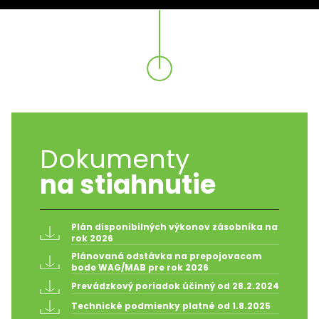
Dokumenty
na stiahnutie
Plán disponibilných výkonov zásobníka na 
rok 2026
Plánovaná odstávka na prepojovacom 
bode WAG/MAB pre rok 2026
Prevádzkový poriadok účinný od 28.2.2024
Technické podmienky platné od 1.8.2025