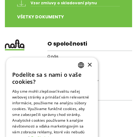
Vzor zmluvy o skladovaní plynu
VŠETKY DOKUMENTY
O spoločnosti
O nás
×
Štruktúra spoločnosti
Pre akcionárov
Podelíte sa s nami o vaše
Galéria
SLOVAK
cookies?
Ochrana osobných údajov
ENGLISH
Aby sme mohli zlepšovať kvalitu našej
Činnosti
webovej stránky a prinášať vám relevantné
RUSSIAN
informácie, používame na analýzu súbory
Skladovanie plynu
cookies. Využívame funkčné cookies, aby
Prevádzkové dáta
sme zabezpečili správny chod stránky.
Prieskum
Analytické cookies používame k analýze
Vrtba a POS
návštevnosti a vďaka marketingovým sa
Podporné služby PZZP
vám zobrazia reklamy, ktoré vás nebudú
Podporné služby PaŤ