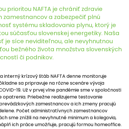
u prioritou NAFTA je chrániť zdravie
ch zamestnancov a zabezpečiť plnú
nosť systému skladovania plynu, ktorý je
itou súčasťou slovenskej energetiky. Naša
ť je síce neviditeľnou, ale nevyhnutnou
ťou bežného života množstva slovenských
ností či podnikov.
a interný krízový štáb NAFTA denne monitoruje
dôkladne sa pripravuje na rôzne scenáre vývoja
 COVID-19. Už v prvej vlne pandémie sme v spoločnosti
sne opatrenia. Priebežne realizujeme testovanie
prevádzkových zamestnancov a ich zmeny pracujú
ddelene. Počet administratívnych zamestnancov
ách sme znížili na nevyhnutné minimum a kolegovia,
náplň ich práce umožňuje, pracujú formou homeoffice.