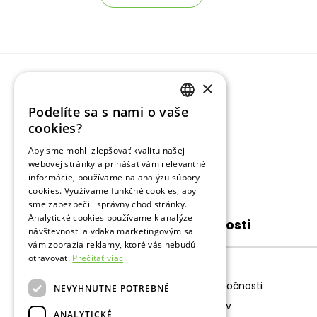
×
Podelíte sa s nami o vaše
SLOVAK
cookies?
ENGLISH
Aby sme mohli zlepšovať kvalitu našej
webovej stránky a prinášať vám relevantné
RUSSIAN
informácie, používame na analýzu súbory
cookies. Využívame funkčné cookies, aby
sme zabezpečili správny chod stránky.
Analytické cookies používame k analýze
O spoločnosti
návštevnosti a vďaka marketingovým sa
vám zobrazia reklamy, ktoré vás nebudú
otravovať.
Prečítať viac
O nás
Štruktúra spoločnosti
NEVYHNUTNE POTREBNÉ
Pre akcionárov
ANALYTICKÉ