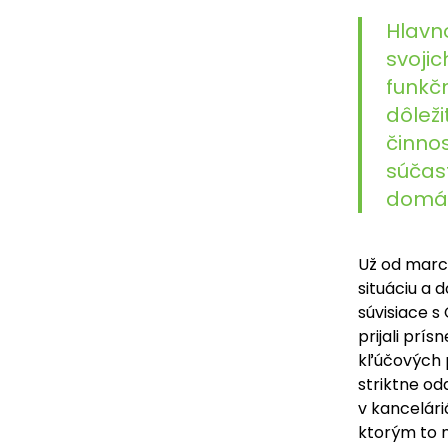
Hlavno
svoji
funkč
dôlež
činnos
súčas
domác
Už od marc
situáciu a 
súvisiace s
prijali prí
kľúčových 
striktne o
v kancelári
ktorým to 