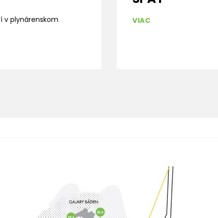
tí v plynárenskom
VIAC