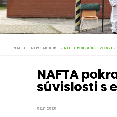
Breadcrumb
NAFTA
→
NEWS ARCHIVE
→
NAFTA POKRAČUJE VO SVOJIC
NAFTA pokra
súvislosti s
02.11.2020