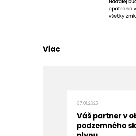
Naďalej bu
opatrenia 
všetky zml
Viac
07.01.2025
Váš partner v o
podzemného sk
plynu