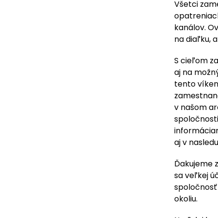
Všetci zam
opatreniac
kanálov. O
na diaľku, 
S cieľom z
aj na možný
tento víke
zamestnanc
v našom are
spoločnosti
informácia
aj v nasled
Ďakujeme z
sa veľkej ú
spoločnosť
okoliu.