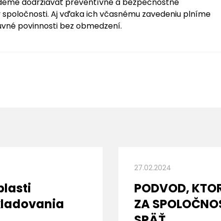
deme dodržiavať preventívne a bezpečnostné
v spoločnosti. Aj vďaka ich včasnému zavedeniu plníme
uvné povinnosti bez obmedzení.
27.02.2024
blasti
PODVOD, KTO
ladovania
ZA SPOLOČNOS
SPÄŤ