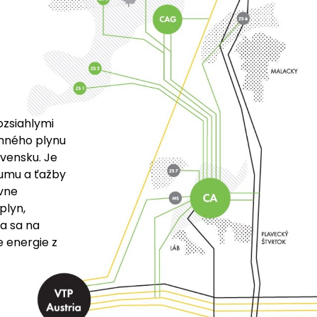
ozsiahlymi
emného plynu
vensku. Je
kumu a ťažby
vne
plyn,
a sa na
 energie z