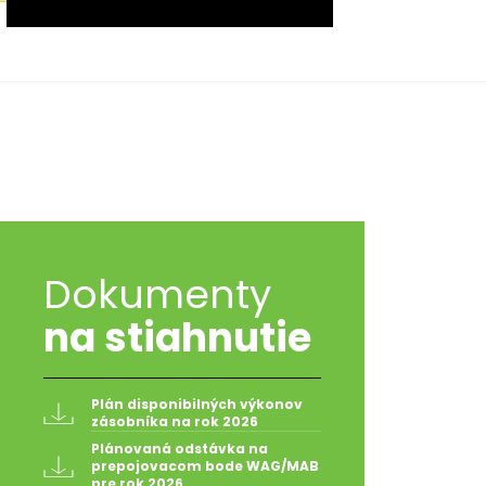
Dokumenty
na stiahnutie
Plán disponibilných výkonov 
zásobníka na rok 2026
Plánovaná odstávka na 
prepojovacom bode WAG/MAB 
pre rok 2026