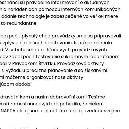
estnanci sú pravidelne informovaní o aktuálnych
h a nariadeniach pomocou interných komunikačných
vládanie technológie je zabezpečené vo veľkej miere
a to redundantne.
abezpečiť plynulý chod prevádzky sme sa pripravovali
 vplyv celoplošného testovania, ktoré prebiehalo
nd. V sobotu sme pre kľúčových prevádzkových
ov zabezpečili testovanie súkromným laboratóriom
áli v Plaveckom Štvrtku. Prevádzkové aktivity
 si vyžadujú precízne plánovanie a so získanými
mi môžeme organizovať naše aktivity
ujúcom období.
dravotníkom a našim dobrovoľníkom! Tešíme
časti zamestnancov, ktorá potvrdila, že nielen
 NAFTA ale aj samotní naftári sú zodpovední k svojmu