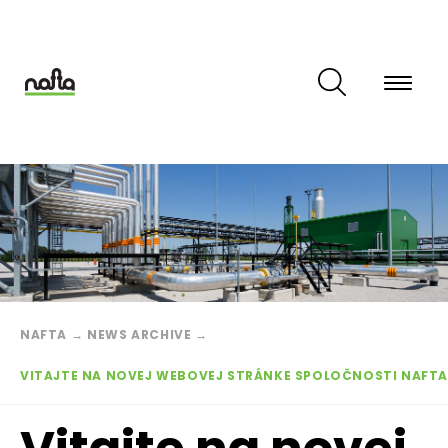
Skočiť
na
hlavný
obsah
Breadcrumb
NAFTA
→
NEWS ARCHIVE
→
VITAJTE NA NOVEJ WEBOVEJ STRÁNKE SPOLOČNOSTI NAFTA