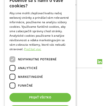
Podelíte sa s nami o vaše
Galéria
SLOVAK
cookies?
Ochrana osobných údajov
ENGLISH
Aby sme mohli zlepšovať kvalitu našej
Činnosti
webovej stránky a prinášať vám relevantné
RUSSIAN
informácie, používame na analýzu súbory
Skladovanie plynu
cookies. Využívame funkčné cookies, aby
Prevádzkové dáta
sme zabezpečili správny chod stránky.
Prieskum
Analytické cookies používame k analýze
Vrtba a POS
návštevnosti a vďaka marketingovým sa
Podporné služby PZZP
vám zobrazia reklamy, ktoré vás nebudú
Podporné služby PaŤ
otravovať.
Prečítať viac
Životné prostredie a BOZP
NEVYHNUTNE POTREBNÉ
Kontakty
ANALYTICKÉ
Všeobecné kontakty
MARKETINGOVÉ
Média
Verejnoprospešné aktivity
FUNKČNÉ
Pracovisko Bratislava
PTB Plavecký Štvrtok
Impressum
PRIJAŤ VŠETKO
Havarijná zelená linka