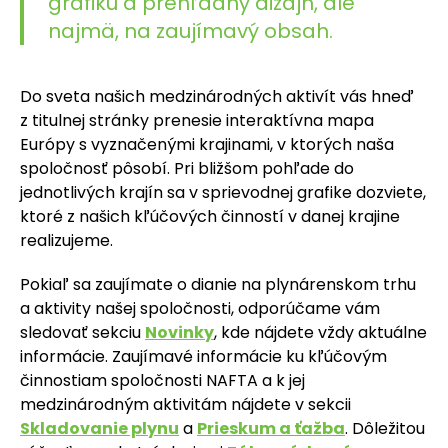
grafiku a prehľadný dizajn, ale
najmä, na zaujímavý obsah.
Do sveta našich medzinárodných aktivít vás hneď
z titulnej stránky prenesie interaktívna mapa
Európy s vyznačenými krajinami, v ktorých naša
spoločnosť pôsobí. Pri bližšom pohľade do
jednotlivých krajín sa v sprievodnej grafike dozviete,
ktoré z našich kľúčových činností v danej krajine
realizujeme.
Pokiaľ sa zaujímate o dianie na plynárenskom trhu
a aktivity našej spoločnosti, odporúčame vám
sledovať sekciu
Novinky
, kde nájdete vždy aktuálne
informácie. Zaujímavé informácie ku kľúčovým
činnostiam spoločnosti NAFTA a k jej
medzinárodným aktivitám nájdete v sekcii
Skladovanie plynu
a
Prieskum a ťažba
. Dôležitou