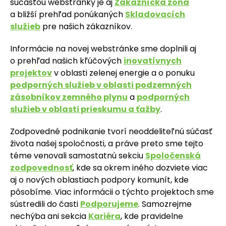
súčasťou webstránky je aj
Zákaznícka zóna
a bližší prehľad ponúkaných
Skladovacích
služieb
pre našich zákazníkov.
Informácie na novej webstránke sme doplnili aj
o prehľad našich kľúčových
inovatívnych
projektov
v oblasti zelenej energie a o ponuku
podporných služieb v oblasti podzemných
zásobníkov zemného plynu
a
podporných
služieb v oblasti prieskumu a ťažby
.
Zodpovedné podnikanie tvorí neoddeliteľnú súčasť
života našej spoločnosti, a práve preto sme tejto
téme venovali samostatnú sekciu
Spoločenská
zodpovednosť
,
kde sa okrem iného dozviete viac
aj o nových oblastiach podpory komunít, kde
pôsobíme.
Viac informácii o týchto projektoch sme
sústredili do časti
Podporujeme
.
Samozrejme
nechýba ani sekcia
Kariéra
, kde pravidelne